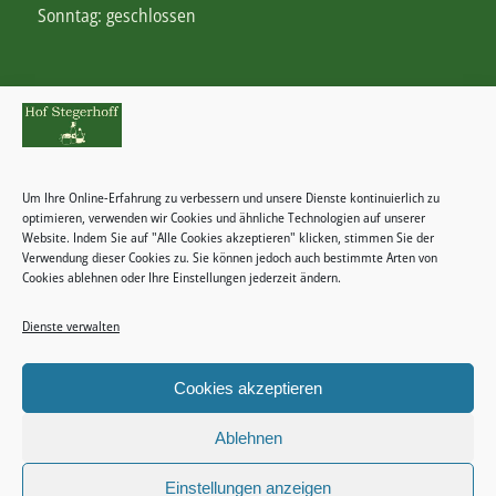
Sonntag: geschlossen
Rechtliches
Zahlungsweisen
Um Ihre Online-Erfahrung zu verbessern und unsere Dienste kontinuierlich zu
Widerrufsbelehrung
optimieren, verwenden wir Cookies und ähnliche Technologien auf unserer
Website. Indem Sie auf "Alle Cookies akzeptieren" klicken, stimmen Sie der
Verwendung dieser Cookies zu. Sie können jedoch auch bestimmte Arten von
Cookies ablehnen oder Ihre Einstellungen jederzeit ändern.
Dienste verwalten
Kategorien
Keine Kategorien
Cookies akzeptieren
Ablehnen
Einstellungen anzeigen
2024 © Copyright - Stegerhoff -
Enfold WordPress Theme by Kriesi