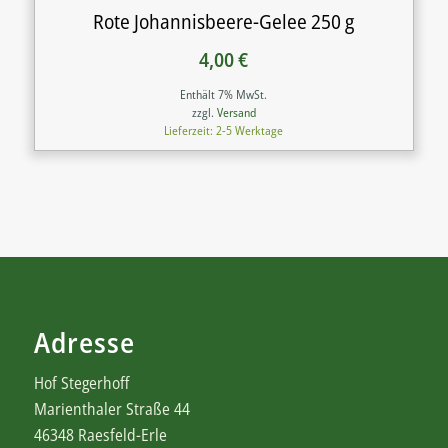
Rote Johannisbeere-Gelee 250 g
4,00
€
Enthält 7% MwSt.
zzgl.
Versand
Lieferzeit: 2-5 Werktage
Adresse
Hof Stegerhoff
Marienthaler Straße 44
46348 Raesfeld-Erle