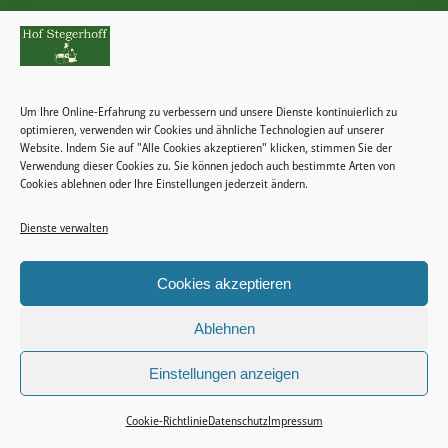
Rechtliches
Zahlungsweisen
Um Ihre Online-Erfahrung zu verbessern und unsere Dienste kontinuierlich zu
Widerrufsbelehrung
optimieren, verwenden wir Cookies und ähnliche Technologien auf unserer
Website. Indem Sie auf "Alle Cookies akzeptieren" klicken, stimmen Sie der
Verwendung dieser Cookies zu. Sie können jedoch auch bestimmte Arten von
Cookies ablehnen oder Ihre Einstellungen jederzeit ändern.
Dienste verwalten
Kategorien
Keine Kategorien
Cookies akzeptieren
Ablehnen
Einstellungen anzeigen
2024 © Copyright - Stegerhoff -
Enfold WordPress Theme by Kriesi
Impressum
Datenschutz
Allgemeine Geschäftsbedingungen
Cookie-Richtlinie (EU)
Cookie-Richtlinie
Datenschutz
Impressum