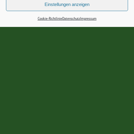
Einstellungen anzeigen
Cookie-Richtlinie
Datenschutz
Impressum
KÜRBIS 500G
5,00
€