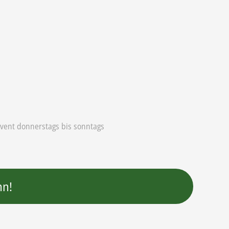
vent donnerstags bis sonntags
nn!