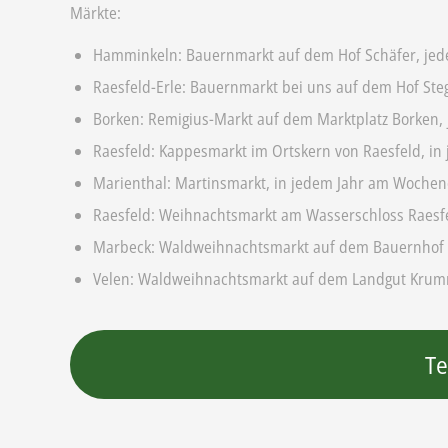
Märkte:
Hamminkeln: Bauernmarkt auf dem Hof Schäfer, jed
Raesfeld-Erle: Bauernmarkt bei uns auf dem Hof Ste
Borken: Remigius-Markt auf dem Marktplatz Borken, 
Raesfeld: Kappesmarkt im Ortskern von Raesfeld, i
Marienthal: Martinsmarkt, in jedem Jahr am Wochen
Raesfeld: Weihnachtsmarkt am Wasserschloss Raesfel
Marbeck: Waldweihnachtsmarkt auf dem Bauernhof Sc
Velen: Waldweihnachtsmarkt auf dem Landgut Krumme,
Te