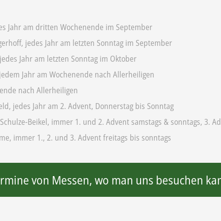
es Jahr am dritten Wochenende im September
gerhoff, jedes Jahr am letzten Sonntag im September
jedes Jahr am letzten Sonntag im Oktober
n jedem Jahr am Wochenende nach Allerheiligen
ende nach Allerheiligen
d, jedes Jahr am 2. Advent, Donnerstag bis Sonntag
hulze-Beikel, immer 1. und 2. Advent samstags & sonntags, 3. Ad
 immer 1., 2. und 3. Advent freitags bis sonntags
rmine von Messen, wo man uns besuchen ka