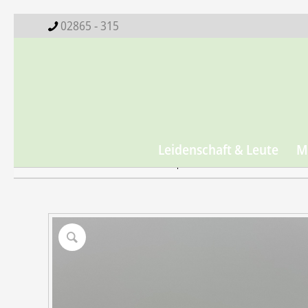
02865 - 315
Leidenschaft & Leute
M
Startseite
Shop
Alle Produkte
Konfitü