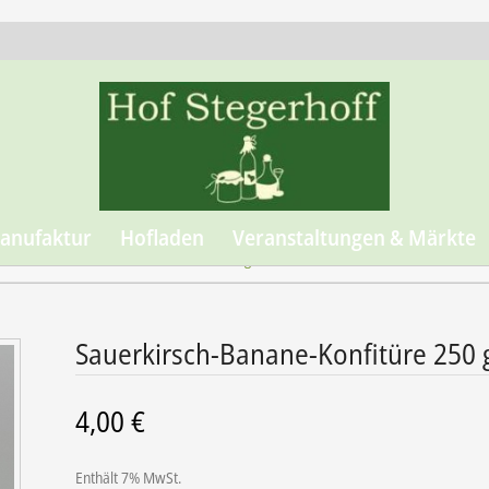
anufaktur
Hofladen
Veranstaltungen & Märkte
ren
Sauerkirsch-Banane-Konfitüre 250 g
Sauerkirsch-Banane-Konfitüre 250 
4,00
€
Enthält 7% MwSt.