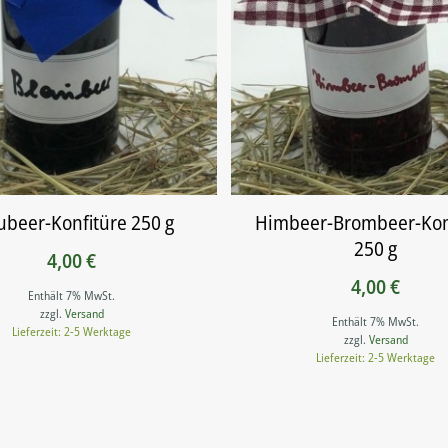
ubeer-Konfitüre 250 g
Himbeer-Brombeer-Kon
250 g
4,00
€
4,00
€
Enthält 7% MwSt.
zzgl.
Versand
Enthält 7% MwSt.
Lieferzeit: 2-5 Werktage
zzgl.
Versand
Lieferzeit: 2-5 Werktage