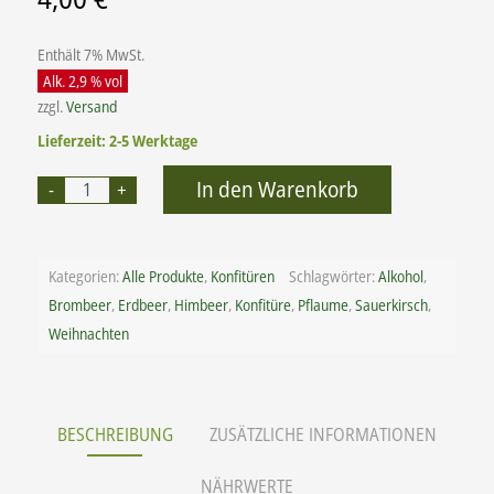
Enthält 7% MwSt.
Alk. 2,9 % vol
zzgl.
Versand
Lieferzeit: 2-5 Werktage
Alternative:
In den Warenkorb
Kategorien:
Alle Produkte
,
Konfitüren
Schlagwörter:
Alkohol
,
Brombeer
,
Erdbeer
,
Himbeer
,
Konfitüre
,
Pflaume
,
Sauerkirsch
,
Weihnachten
BESCHREIBUNG
ZUSÄTZLICHE INFORMATIONEN
NÄHRWERTE