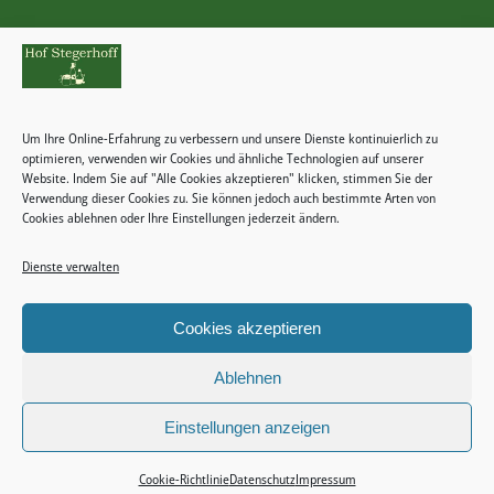
Rechtliches
Zahlungsweisen
Um Ihre Online-Erfahrung zu verbessern und unsere Dienste kontinuierlich zu
Widerrufsbelehrung
optimieren, verwenden wir Cookies und ähnliche Technologien auf unserer
Website. Indem Sie auf "Alle Cookies akzeptieren" klicken, stimmen Sie der
Verwendung dieser Cookies zu. Sie können jedoch auch bestimmte Arten von
Cookies ablehnen oder Ihre Einstellungen jederzeit ändern.
Dienste verwalten
Kategorien
Keine Kategorien
Cookies akzeptieren
Ablehnen
Einstellungen anzeigen
2024 © Copyright - Stegerhoff -
Enfold WordPress Theme by Kriesi
Impressum
Datenschutz
Allgemeine Geschäftsbedingungen
Cookie-Richtlinie (EU)
Cookie-Richtlinie
Datenschutz
Impressum