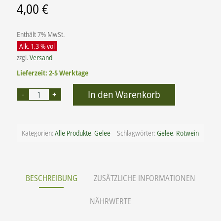
4,00
€
Enthält 7% MwSt.
Alk. 1,3 % vol
zzgl.
Versand
Lieferzeit: 2-5 Werktage
Alternative:
In den Warenkorb
Kategorien:
Alle Produkte
,
Gelee
Schlagwörter:
Gelee
,
Rotwein
BESCHREIBUNG
ZUSÄTZLICHE INFORMATIONEN
NÄHRWERTE