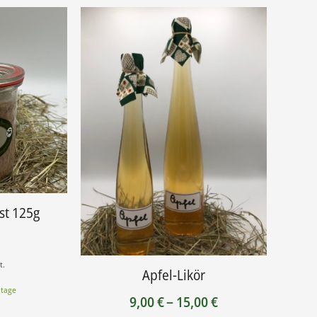
st 125g
t.
Apfel-Likör
ktage
Preisspanne:
9,00
€
–
15,00
€