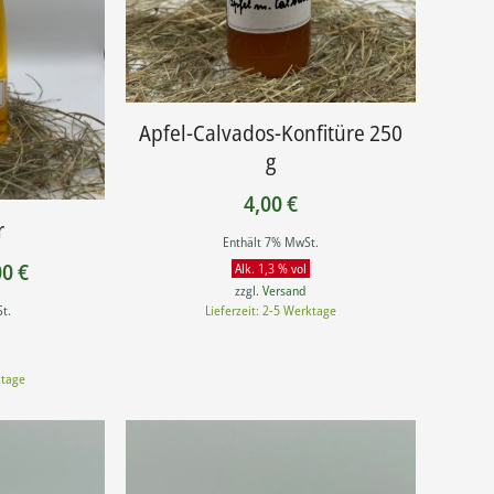
Apfel-Calvados-Konfitüre 250
g
4,00
€
r
Enthält 7% MwSt.
Preisspanne:
00
€
Alk. 1,3 % vol
zzgl.
Versand
9,00 €
t.
Lieferzeit: 2-5 Werktage
bis
15,00 €
ktage