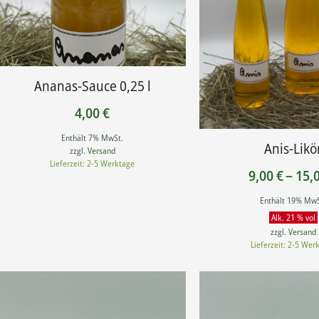
Ananas-Sauce 0,25 l
4,00
€
Enthält 7% MwSt.
Anis-Likö
zzgl.
Versand
Lieferzeit: 2-5 Werktage
9,00
€
–
15,
Enthält 19% MwS
Alk. 21 % vol
zzgl.
Versand
Lieferzeit: 2-5 Wer