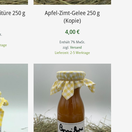
türe 250 g
Apfel-Zimt-Gelee 250 g
(Kopie)
4,00
€
t.
Enthält 7% MwSt.
ktage
zzgl.
Versand
Lieferzeit: 2-5 Werktage