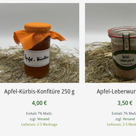
Apfel-Kürbis-Konfitüre 250 g
Apfel-Leberwur
4,00
€
3,50
€
Enthält 7% MwSt.
Enthält 7% MwS
zzgl.
Versand
zzgl.
Versand
Lieferzeit: 2-5 Werktage
Lieferzeit: 2-5 Wer