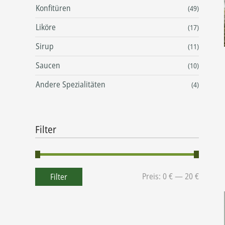
Konfitüren
(49)
Liköre
(17)
Sirup
(11)
Saucen
(10)
Andere Spezialitäten
(4)
Filter
Preis:
0 €
—
20 €
Filter