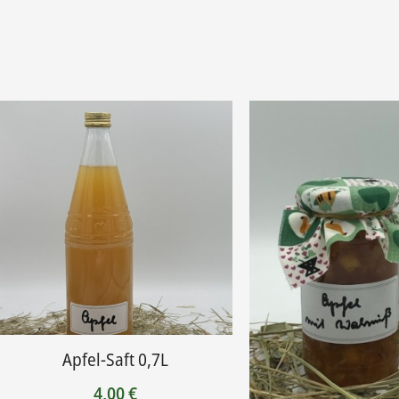
Apfel-Saft 0,7L
4,00
€