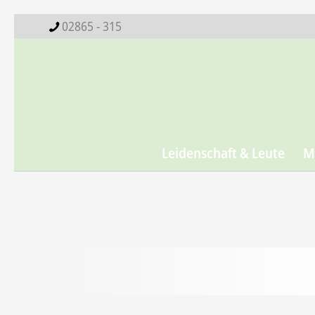
02865 - 315
Leidenschaft & Leute
M