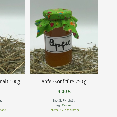
malz 100g
Apfel-Konfitüre 250 g
4,00
€
t.
Enthält 7% MwSt.
zzgl.
Versand
ktage
Lieferzeit: 2-5 Werktage