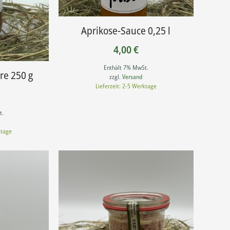
Aprikose-Sauce 0,25 l
4,00
€
Enthält 7% MwSt.
re 250 g
zzgl.
Versand
Lieferzeit: 2-5 Werktage
t.
ktage