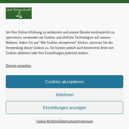
Rechtliches
Zahlungsweisen
Um Ihre Online-Erfahrung zu verbessern und unsere Dienste kontinuierlich zu
Widerrufsbelehrung
optimieren, verwenden wir Cookies und ähnliche Technologien auf unserer
Website. Indem Sie auf "Alle Cookies akzeptieren" klicken, stimmen Sie der
Verwendung dieser Cookies zu. Sie können jedoch auch bestimmte Arten von
Cookies ablehnen oder Ihre Einstellungen jederzeit ändern.
Dienste verwalten
Kategorien
Keine Kategorien
Cookies akzeptieren
Ablehnen
Einstellungen anzeigen
2024 © Copyright - Stegerhoff -
Enfold WordPress Theme by Kriesi
Impressum
Datenschutz
Allgemeine Geschäftsbedingungen
Cookie-Richtlinie (EU)
Cookie-Richtlinie
Datenschutz
Impressum