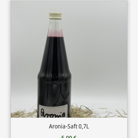
Aronia-Saft 0,7L
5,00
€