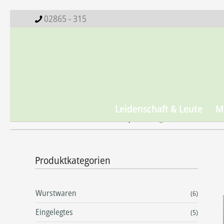
02865 - 315
Leidenschaft & Leute
M
Startseite
Shop
Schlagwort: Rotwein
Produktkategorien
Wurstwaren
(6)
Eingelegtes
(5)