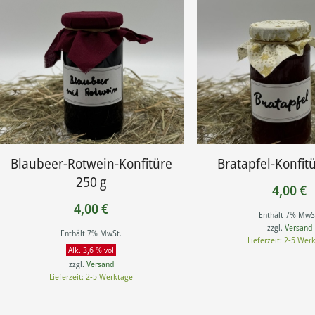
Blaubeer-Rotwein-Konfitüre
Bratapfel-Konfit
250 g
4,00
€
4,00
€
Enthält 7% MwS
zzgl.
Versand
Enthält 7% MwSt.
Lieferzeit: 2-5 Wer
Alk. 3,6 % vol
zzgl.
Versand
Lieferzeit: 2-5 Werktage