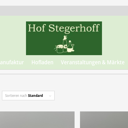
anufaktur
Hofladen
Veranstaltungen & Märkte
Sortieren nach
Standard