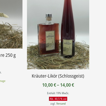
üre 250 g
t.
Kräuter-Likör (Schlossgeist)
ktage
Preisspanne:
10,00
€
–
14,00
€
10,00 €
Enthält 19% MwSt.
bis
Alk. 40,5 % vol
14,00 €
zzgl.
Versand