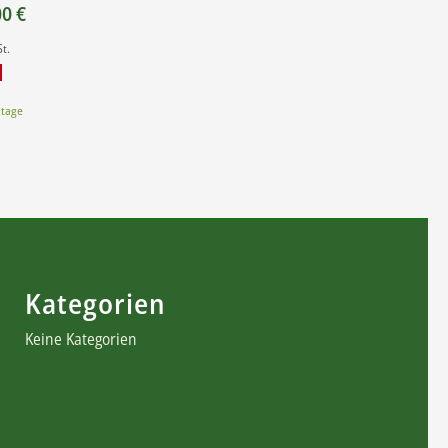
Preisspanne:
00
€
9,00 €
t.
bis
15,00 €
ktage
Kategorien
Keine Kategorien