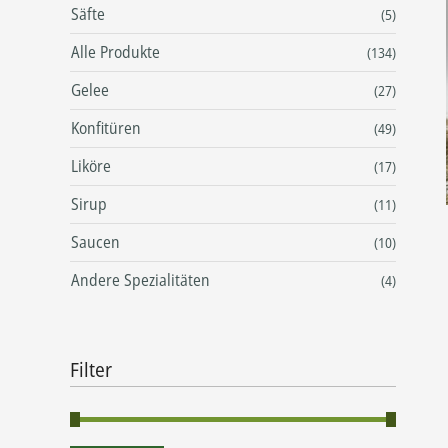
Säfte
(5)
Alle Produkte
(134)
Gelee
(27)
Konfitüren
(49)
Liköre
(17)
Sirup
(11)
Saucen
(10)
Andere Spezialitäten
(4)
Filter