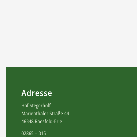
Adresse
Hof Stegerhoff
Marienthaler Straße 44
46348 Raesfeld-Erle
02865 – 315