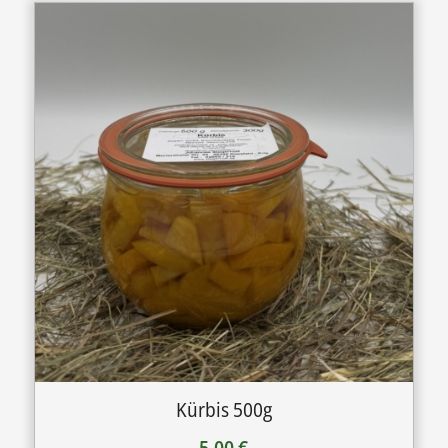
Kürbis 500g
5,00
€